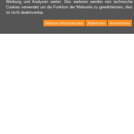
Werbung und Analysen weiter. Des weiteren werden rein technische
Cookies verwendet um die Funktion der Webseite zu gewährleisten, dies
ist nicht deaktivierbar.
Ablehnen
Annehmen
Weitere Informationen
Kontakt
Kontaktformular
Informationen